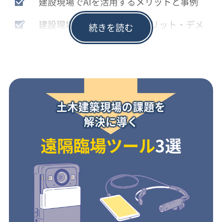
建設現場でAIを活用するメリットと事例
建設現場でIoTを活用するメリット・デメ
リット
遠隔臨場の大まかな実施手順
遠隔臨場の導入コスト
土木建築現場の課題を
リモートで土木業や建築業をサポートす
解決に導く
る仕組みとは
遠隔臨場ツール
3選
土木業や建築業に遠隔臨場の導入が推進
されている理由
国土交通省の遠隔臨場の要領・基準を学
ぶ
遠隔臨場のカメラでおすすめのものとは