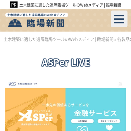
土木建築に適した遠隔臨場ツールのWebメディア│臨場新聞
土木建築に適した遠隔臨場ツールのWebメディア│臨場新聞
»
各製品
ASPer LIVE