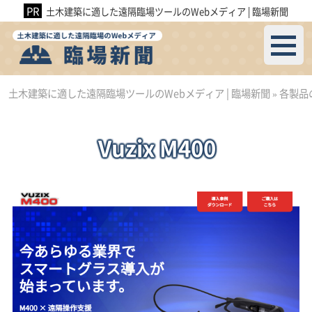
土木建築に適した遠隔臨場ツールのWebメディア│臨場新聞
土木建築に適した遠隔臨場ツールのWebメディア│臨場新聞
»
各製品
Vuzix M400