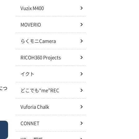
Vuzix M400
MOVERIO
らくモニCamera
RICOH360 Projects
イクト
につ
どこでも“me”REC
Vuforia Chalk
CONNET