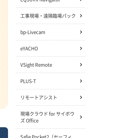
工事現場・遠隔臨場パック
bp-Livecam
eYACHO
VSight Remote
PLUS-T
リモートアシスト
現場クラウド for サイボウ
ズ Office
Safie Pocket2（セーフィ