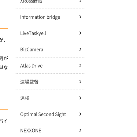
XRoss野帳
information bridge
LiveTaskyell
が、
BizCamera
何が
Atlas Drive
単な
遠場監督
遠検
Optimal Second Sight
バイ
NEXXONE